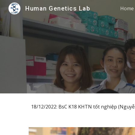
Human Genetics Lab
Home
Sk
18
/1
2
/2022: BsC K18
KHTN tốt nghiệp (Nguyễ