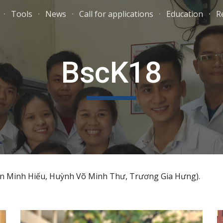
Tools
News
Call for applications
Education
R
ip to main content
Skip to navigat
BscK18
n Minh Hiếu, Huỳnh Võ Minh Thư, Trương Gia Hưng).