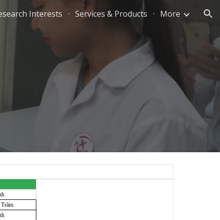
esearch Interests
Services & Products
More
ion
t