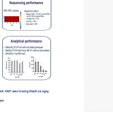
RNA-SNP-alen trưởng thành và nguy
Nam