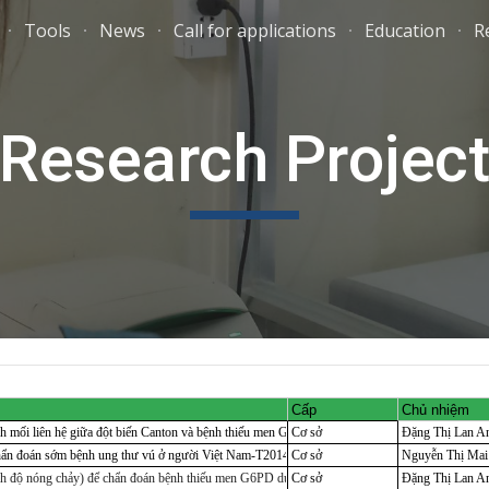
Tools
News
Call for applications
Education
R
ip to main content
Skip to navigat
Research Projec