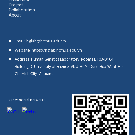
Project
Collaboration
About
Email:
hglab@hcmus.edu.vn
Website:
https://hglab.hcmus.edu.vn
Address: Human Genetics Laboratory,
Rooms D103-D104,
Building D, University of Science, VNU-HCM,
Dong Hoa Ward, Ho
, Vietnam.
Chi Minh City
Other social networks
: