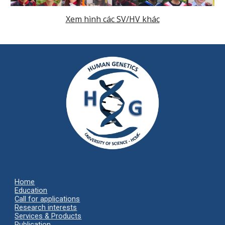
Xem hình các SV/HV khác
Home
Ed
ucation
Call for applications
Research interests
Services & Products
Publication