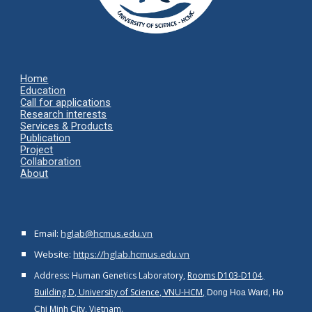
Home
Ed
ucation
Call for applications
Research interests
Services & Products
Publication
Project
Collaboration
About
Email:
hglab@hcmus.edu.vn
Website:
https://hglab.hcmus.edu.vn
Address: Human Genetics Laboratory,
Rooms D103-D104,
Building D, University of Science, VNU-HCM,
Dong Hoa Ward, Ho
, Vietnam.
Chi Minh City